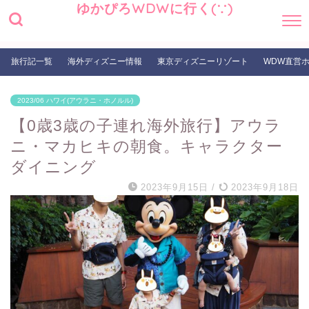
ゆかぴろWDWに行く(∵)
旅行記一覧
海外ディズニー情報
東京ディズニーリゾート
WDW直営
2023/06 ハワイ(アウラニ・ホノルル)
【0歳3歳の子連れ海外旅行】アウラ
ニ・マカヒキの朝食。キャラクター
ダイニング
2023年9月15日
/
2023年9月18日