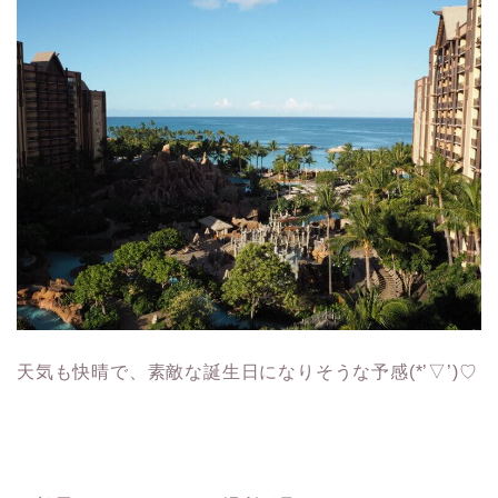
天気も快晴で、素敵な誕生日になりそうな予感(*’▽’)♡