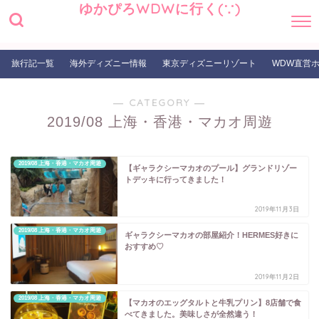
ゆかぴろWDWに行く(∵)
旅行記一覧
海外ディズニー情報
東京ディズニーリゾート
WDW直営
― CATEGORY ―
2019/08 上海・香港・マカオ周遊
2019/08 上海・香港・マカオ周遊
【ギャラクシーマカオのプール】グランドリゾー
トデッキに行ってきました！
2019年11月3日
2019/08 上海・香港・マカオ周遊
ギャラクシーマカオの部屋紹介！HERMES好きに
おすすめ♡
2019年11月2日
2019/08 上海・香港・マカオ周遊
【マカオのエッグタルトと牛乳プリン】8店舗で食
べてきました。美味しさが全然違う！