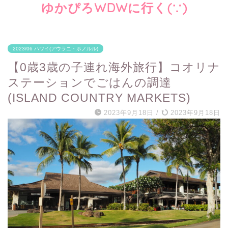
ゆかぴろWDWに行く(∵)
2023/06 ハワイ(アウラニ・ホノルル)
【0歳3歳の子連れ海外旅行】コオリナ
ステーションでごはんの調達
(ISLAND COUNTRY MARKETS)
2023年9月18日
/
2023年9月18日