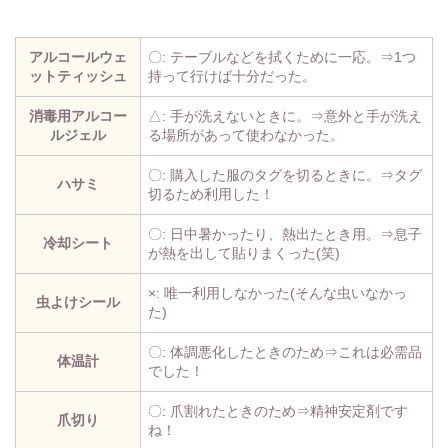
アルコールウェ
〇: テーブルなどを拭くために一応。⇒1つ
ットティッシュ
持って行けば十分だった。
消毒用アルコー
△: 手が洗えないときに。⇒意外と手が洗え
ルジェル
る場所があって使わなかった。
〇: 購入した服のタグを切るときに。⇒タグ
ハサミ
切るため利用した！
〇: 日中暑かったり、熱出たとき用。⇒息子
冷却シート
が熱を出して貼りまくった(笑)
×: 唯一利用しなかった(そんな虫いなかっ
虫よけシール
た)
〇: 体調悪化したときのため⇒これは必需品
体温計
でした！
〇: 爪割れたときのため⇒精神安定剤です
爪切り
ね！