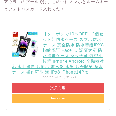
アウラニのプールでは、この中にスマホとルームキー
とフォトパスカード入れてた！
【クーポンで10％OFF・2個セ
ット】防水ケース スマホ防水
ケース 完全防水 防水等級IPX8
指紋認証 Face ID 認証対応 防
水携帯ケース タッチ可 気密性
抜群 iPhone Android 全機種対
応 水中撮影 お風呂 海水浴 水泳 お金収納 防水
ケース 操作可能 海 iPx8 iPhone14Pro
posted with
カエレバ
楽天市場
Amazon