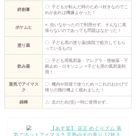
〇: 子どもが転んだ時のため⇒好きなのでこ
絆創膏
れがあれば機嫌よかった！
×: 虫いなかったので利用せず。そんなに嵩
ポケムヒ
張らないのであっても問題はなかった！
〇: 子ども用の塗り薬(病院で処方してもら
塗り薬
っているもの)
〇: 子ども用風邪薬・アレグラ・便秘薬・下
飲み薬
痢止め・ロキソニン⇒子ども用の風邪薬利
用！
蒸気でアイマス
〇: 機内や部屋で使うため⇒これのおかげで
ク
帰りの飛行機よく眠れました！
綿棒
△: 念のため(笑)⇒特に使用せず。
【あす楽】 花王 めぐりズム 蒸
気でホットアイマスク 完熟ゆずの香り 12枚入