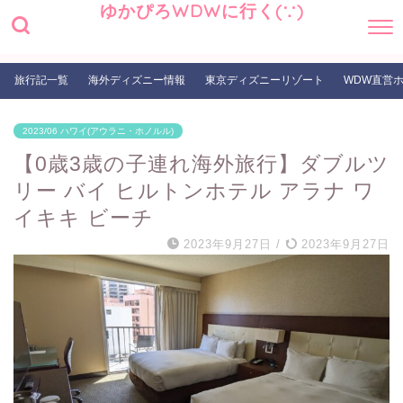
ゆかぴろWDWに行く(∵)
旅行記一覧
海外ディズニー情報
東京ディズニーリゾート
WDW直営
2023/06 ハワイ(アウラニ・ホノルル)
【0歳3歳の子連れ海外旅行】ダブルツ
リー バイ ヒルトンホテル アラナ ワ
イキキ ビーチ
2023年9月27日
/
2023年9月27日