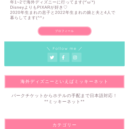
年1~2で海外ディズニーに行ってます(*'ω'*)
DisneyよりもPIXARが好き♡
2020年生まれの息子と2022年生まれの娘と夫と4人で
暮らしてます(^^♪
プロフィール
＼ Follow me ／
海外ディズニーといえばミッキーネット
パークチケットからホテルの手配まで日本語対応！
**ミッキーネット**
カテゴリー