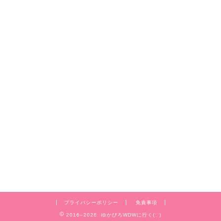
プライバシーポリシー
免責事項
2016–2026 ゆかぴろWDWに行く(∵)