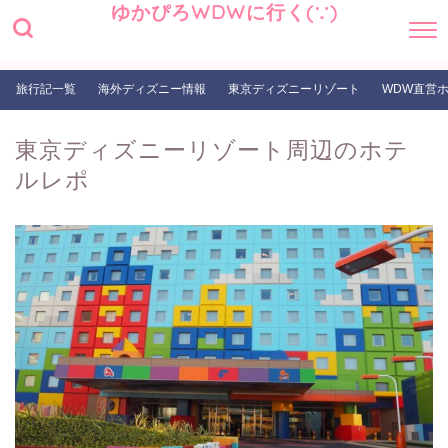
ゆかぴろWDWに行く(∵)
旅行記一覧
海外ディズニー情報
東京ディズニーリゾート
WDW直営
東京ディズニーリゾート周辺のホテ
ルレポ