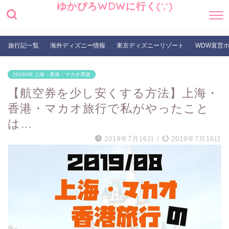
ゆかぴろWDWに行く(∵)
旅行記一覧
海外ディズニー情報
東京ディズニーリゾート
WDW直営
2019/08 上海・香港・マカオ周遊
【航空券を少し安くする方法】上海・
香港・マカオ旅行で私がやったこと
は…
2019年7月16日
/
2019年7月16日