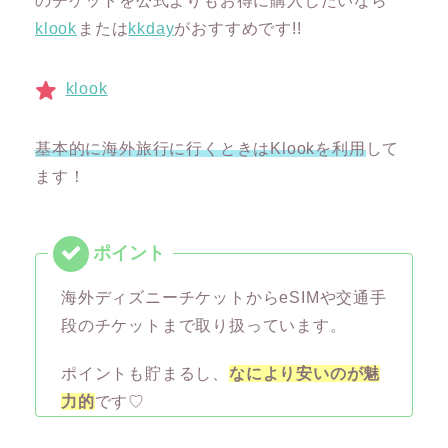
のチケットを公式よりもお得に購入したいなら
klook
または
kkday
がおすすめです!!
klook
基本的に海外旅行に行くときはKlookを利用
して
ます！
海外ディズニーチケットからeSIMや交通手
段のチケットまで取り扱っています。
ポイントも貯まるし、
なにより安いのが魅
力的
です♡