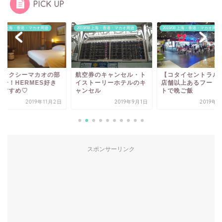
PICK UP
9/08 上海・香港・マカオ周遊
2019/08 上海・香港・マカオ周遊
2019/08 上海・香港・マカオ周遊
ャラクシーマカオの部
航空券のキャンセル・ト
【コタイセントラル】
紹介！HERMES好き
イストーリーホテルのキ
店舗以上あるフード
おすすめ♡
ャンセル
トで晩ご飯
2019年11月2日
2019年9月1日
2019年
スポンサーリンク