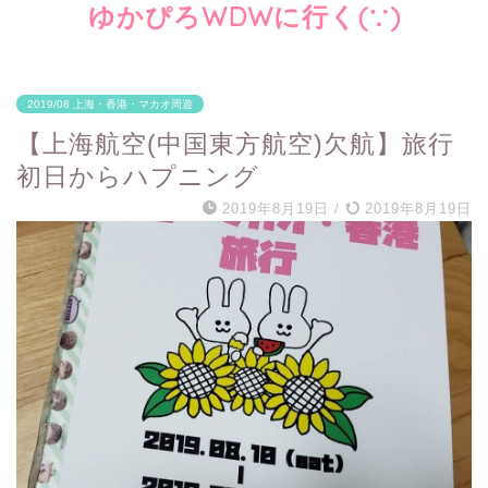
ゆかぴろWDWに行く(∵)
2019/08 上海・香港・マカオ周遊
【上海航空(中国東方航空)欠航】旅行
初日からハプニング
2019年8月19日
/
2019年8月19日