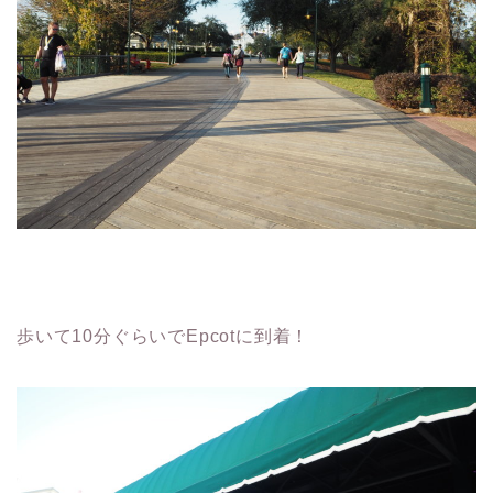
歩いて10分ぐらいでEpcotに到着！