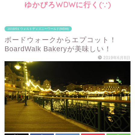
ゆかぴろWDWに行く(∵)
2019/01 ウォルトディズニーワールド(WDW)
ボードウォークからエプコット！
BoardWalk Bakeryが美味しい！
2019年6月8日