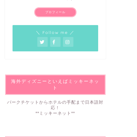
プロフィール
＼ Follow me ／
海外ディズニーといえばミッキーネッ
ト
パークチケットからホテルの手配まで日本語対
応！
**ミッキーネット**