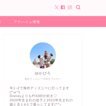
報
アナハイム情報
ゆかぴろ
海外ディズニー大好きブロガー
年1~2で海外ディズニーに行ってます
(*'ω'*)
DisneyよりもPIXARが好き♡
2020年生まれの息子と2022年生まれの
娘と夫と4人で暮らしてます(^^♪