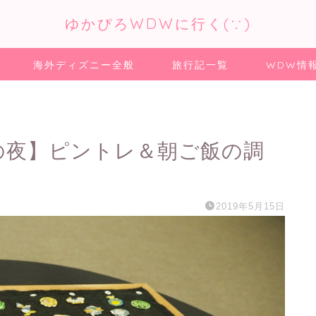
ゆかぴろWDWに行く(∵)
海外ディズニー全般
旅行記一覧
WDW情
の前日の夜】ピントレ＆朝ご飯の調
2019年5月15日