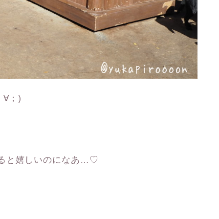
∀；)
ると嬉しいのになあ…♡