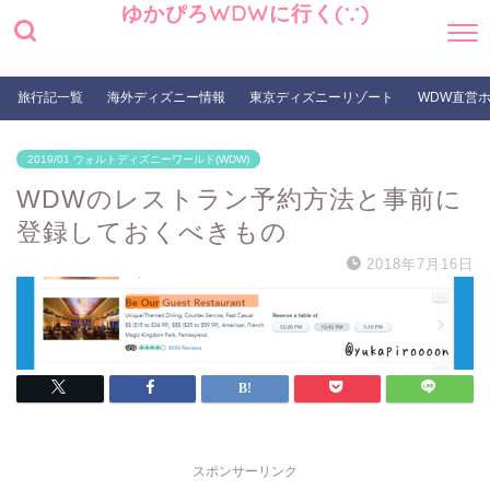
ゆかぴろWDWに行く(∵)
旅行記一覧
海外ディズニー情報
東京ディズニーリゾート
WDW直営
2019/01 ウォルトディズニーワールド(WDW)
WDWのレストラン予約方法と事前に
登録しておくべきもの
2018年7月16日
スポンサーリンク