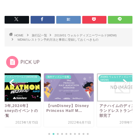
HOME
旅行記一覧
2019/01 ウォルトディズニーワールド(WDW)
WDWのレストラン予約方法と事前に登録しておくべきもの
PICK UP
ルトディズニーワールド(WDW)情
海外ディズニー全般
2019/01 ウォルトディズニーワー
(WDW)
023年,2024年】
【runDisney】Disney
アナハイムのディズ
nDisneyのイベントの
Princess Half M...
ランドレストラン予
程一覧
部完了
2023年1月15日
2022年6月11日
2018年11