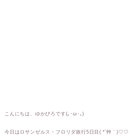
こんにちは、ゆかぴろです(｡･ω･｡)
今日はロサンゼルス・フロリダ旅行5日目( *´艸｀)♡♡