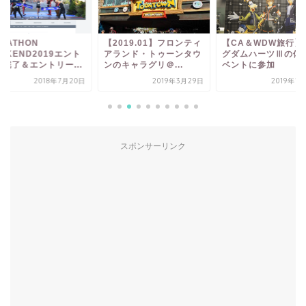
RATHON
【2019.01】フロンティ
【CA＆WDW旅行】
EKEND2019エント
アランド・トゥーンタウ
グダムハーツⅢの体
ー完了＆エントリー...
ンのキャラグリ＠...
ベントに参加
2018年7月20日
2019年3月29日
2019年1
スポンサーリンク