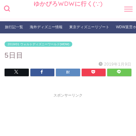
ゆかぴろWDWに行く(∵)
旅行記一覧
海外ディズニー情報
東京ディズニーリゾート
WDW直営
2019/01 ウォルトディズニーワールド(WDW)
5日目
2019年1月9日
スポンサーリンク