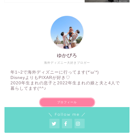
ゆかぴろ
海外ディズニー大好きブロガー
年1~2で海外ディズニーに行ってます(*'ω'*)
DisneyよりもPIXARが好き♡
2020年生まれの息子と2022年生まれの娘と夫と4人で
暮らしてます(^^♪
プロフィール
＼ Follow me ／