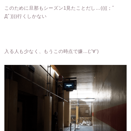
このために旦那もシーズン1見たことだし…((((；ﾟ
Дﾟ))))行くしかない
入る人も少なく、もうこの時点で嫌…(;’∀’)