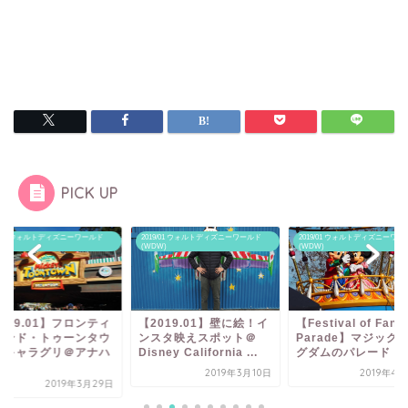
PICK UP
019/01 ウォルトディズニーワールド
2019/01 ウォルトディズニーワールド
2019/01 ウォルトディズニー
WDW)
(WDW)
(WDW)
2019.01】壁に絵！イ
【Festival of Fantasy
スタ映えスポット＠
Parade】マジックキン
【CA＆WDW旅行
sney California ...
グダムのパレード
ンゼルス空港から
ッドまでLyftを使
2019年3月10日
2019年4月22日
2019年