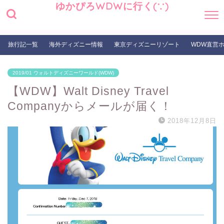
ゆかぴろWDWに行く(∵)
旅行記一覧
海外ディズニー情報
東京ディズニーリゾート
WDW直営
2019/01 ウォルトディズニーワールド(WDW)
【WDW】Walt Disney Travel
Companyからメールが届く！
2018年12月8日