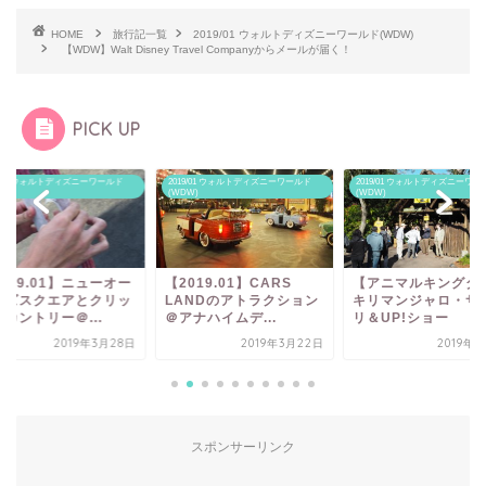
HOME
旅行記一覧
2019/01 ウォルトディズニーワールド(WDW)
【WDW】Walt Disney Travel Companyからメールが届く！
PICK UP
19/01 ウォルトディズニーワールド
2019/01 ウォルトディズニーワールド
2019/01 ウォルトディズニーワー
W)
(WDW)
(WDW)
019.01】ニューオー
【2019.01】CARS
【アニマルキングダ
ンズスクエアとクリッ
LANDのアトラクション
キリマンジャロ・サ
カントリー＠...
＠アナハイムデ...
リ＆UP!ショー
2019年3月28日
2019年3月22日
2019年
スポンサーリンク