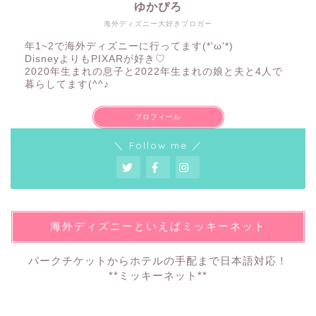
ゆかぴろ
海外ディズニー大好きブロガー
年1~2で海外ディズニーに行ってます(*'ω'*)
DisneyよりもPIXARが好き♡
2020年生まれの息子と2022年生まれの娘と夫と4人で
暮らしてます(^^♪
プロフィール
＼ Follow me ／
海外ディズニーといえばミッキーネット
パークチケットからホテルの手配まで日本語対応！
**ミッキーネット**