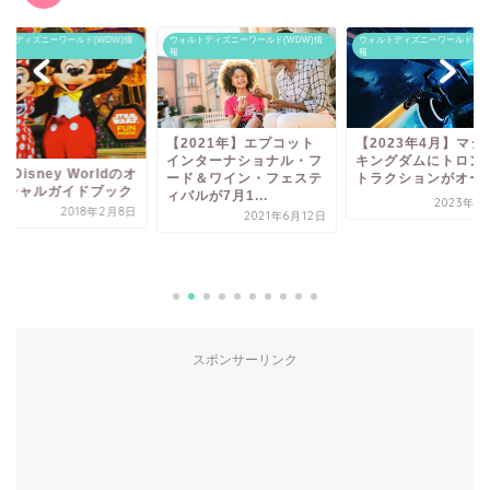
ルトディズニーワールド(WDW)情
ウォルトディズニーワールド(WDW)情
ウォルトディズニーワールド(WD
報
報
【2021年】エプコット
【2023年4月】マジ
インターナショナル・フ
キングダムにトロン
lt Disney Worldのオ
ード＆ワイン・フェステ
トラクションがオー
ィシャルガイドブック
ィバルが7月1...
2023年1
2018年2月8日
2021年6月12日
スポンサーリンク