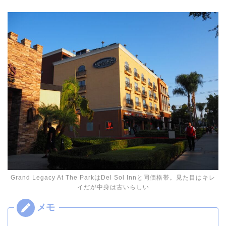
Grand Legacy At The ParkはDel Sol Innと同価格帯。見た目はキレ
イだが中身は古いらしい