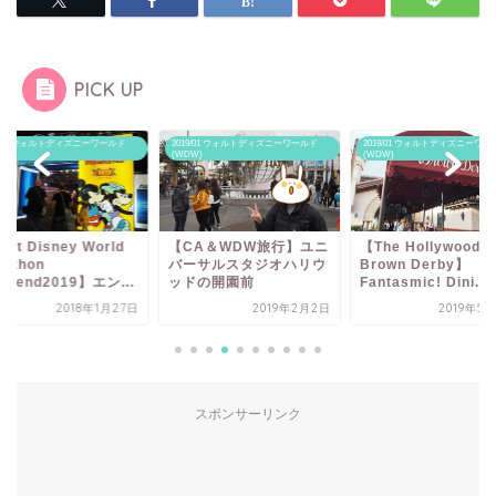
PICK UP
19/01 ウォルトディズニーワールド
2019/01 ウォルトディズニーワールド
2019/01 ウォルトディズニーワー
W)
(WDW)
(WDW)
alt Disney World
【CA＆WDW旅行】ユニ
【The Hollywood
rathon
バーサルスタジオハリウ
Brown Derby】
ekend2019】エン...
ッドの開園前
Fantasmic! Dini...
2018年1月27日
2019年2月2日
2019年5
スポンサーリンク