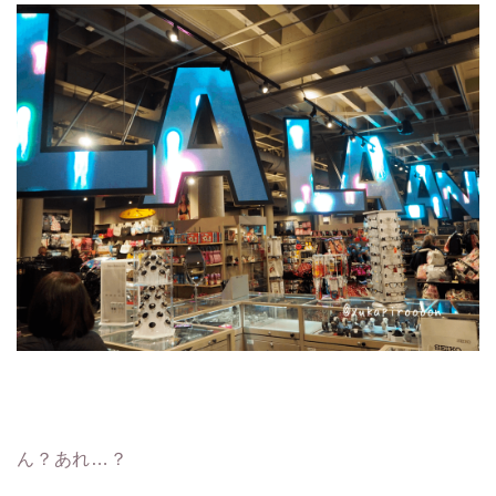
ん？あれ…？