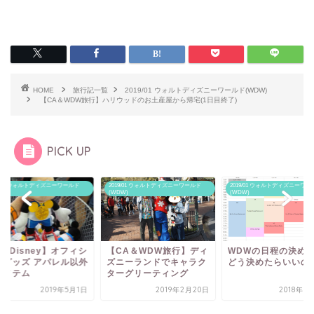
HOME
旅行記一覧
2019/01 ウォルトディズニーワールド(WDW)
【CA＆WDW旅行】ハリウッドのお土産屋から帰宅(1日目終了)
PICK UP
19/01 ウォルトディズニーワールド
2019/01 ウォルトディズニーワールド
2019/01 ウォルトディズニーワー
W)
(WDW)
(WDW)
CA＆WDW旅行】ディ
WDWの日程の決め方！
【トイストーリーラ
ニーランドでキャラク
どう決めたらいいのか…
ド】WDWのハリウ
ーグリーティング
スタジオにできたト
ト...
2019年2月20日
2018年7月10日
2019年5