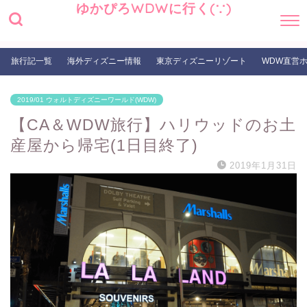
ゆかぴろWDWに行く(∵)
旅行記一覧
海外ディズニー情報
東京ディズニーリゾート
WDW直営
2019/01 ウォルトディズニーワールド(WDW)
【CA＆WDW旅行】ハリウッドのお土
産屋から帰宅(1日目終了)
2019年1月31日