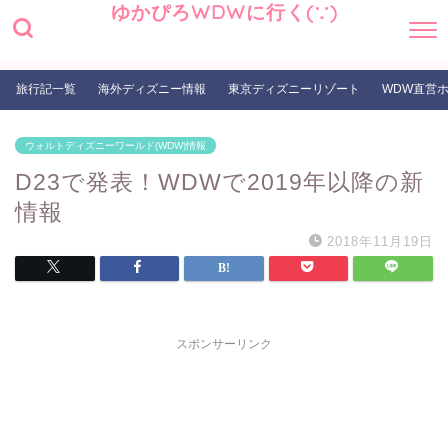
ゆかぴろWDWに行く(∵)
旅行記一覧
海外ディズニー情報
東京ディズニーリゾート
WDW直営
ウォルトディズニーワールド(WDW)情報
D23で発表！WDWで2019年以降の新
情報
2018年11月19日
スポンサーリンク