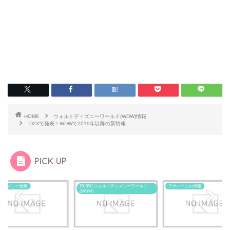
HOME
ウォルトディズニーワールド(WDW)情報
D23で発表！WDWで2019年以降の新情報
PICK UP
ディズニー全般
2019/01 ウォルトディズニーワールド
アナハイムの情報
(WDW)