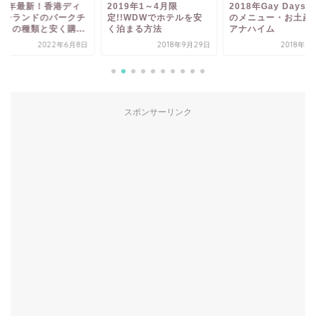
022年最新！香港ディ
2019年1～4月限
2018年Gay Days
ニーランドのパークチ
定!!WDWでホテルを安
のメニュー・お土産！
ットの種類と安く購...
く泊まる方法
アナハイム
2022年6月8日
2018年9月29日
2018年1
スポンサーリンク