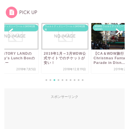
PICK UP
ルトディズニーワールド(WDW)情
ウォルトディズニーワールド(WDW)情
2019/01 ウォルトディズニーワー
(WDW)
報
Y STORY LANDの
2019年1月～3月WDW公
【CA＆WDW旅行】
ody's Lunch Boxの
式サイトでのチケットが
Christmas Fantas
ニュー
安い！
Parade in Disn...
2018年7月5日
2018年12月19日
2019年2
スポンサーリンク