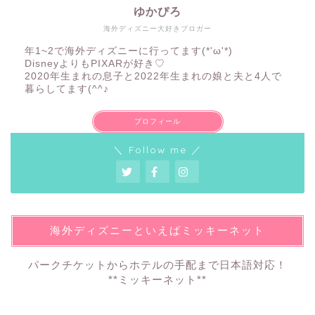
ゆかぴろ
海外ディズニー大好きブロガー
年1~2で海外ディズニーに行ってます(*'ω'*)
DisneyよりもPIXARが好き♡
2020年生まれの息子と2022年生まれの娘と夫と4人で
暮らしてます(^^♪
プロフィール
＼ Follow me ／
海外ディズニーといえばミッキーネット
パークチケットからホテルの手配まで日本語対応！
**ミッキーネット**