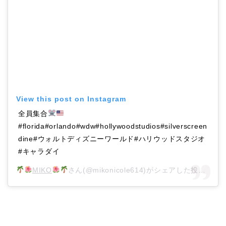
View this post on Instagram
全員集合
#florida#orlando#wdw#hollywoodstudios#silverscreen
dine#ウォルトディズニーワールド#ハリウッドスタジオ
#キャラダイ
MIKO
さん(@mikonicole614)がシェアした投稿 –
20