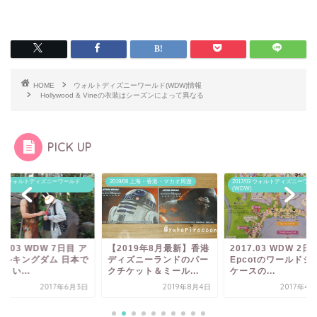
HOME
ウォルトディズニーワールド(WDW)情報
Hollywood & Vineの衣装はシーズンによって異なる
PICK UP
3 ウォルトディズニーワールド
2019/08 上海・香港・マカオ周遊
2017/03 ウォルトディズニーワールド
(WDW)
.03 WDW 7日目 ア
【2019年8月最新】香港
2017.03 WDW 2日目
キングダム 日本で
ディズニーランドのパー
Epcotのワールドショー
...
クチケット＆ミール...
ケースの...
2017年6月3日
2019年8月4日
2017年4月27