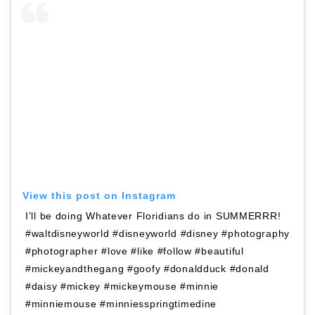
View this post on Instagram
I’ll be doing Whatever Floridians do in SUMMERRR!
#waltdisneyworld #disneyworld #disney #photography
#photographer #love #like #follow #beautiful
#mickeyandthegang #goofy #donaldduck #donald
#daisy #mickey #mickeymouse #minnie
#minniemouse #minniesspringtimedine