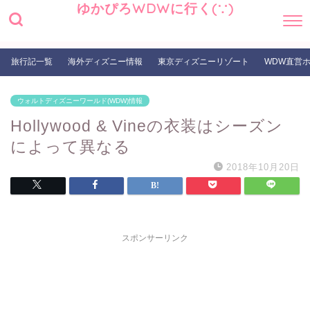
ゆかぴろWDWに行く(∵)
旅行記一覧
海外ディズニー情報
東京ディズニーリゾート
WDW直営
ウォルトディズニーワールド(WDW)情報
Hollywood & Vineの衣装はシーズン
によって異なる
2018年10月20日
スポンサーリンク