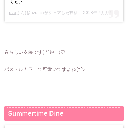
りたい
uzu
さん(@uzu_d)がシェアした投稿 –
2018年 4月月4日午前1時57分PDT
春らしい衣装です( *´艸｀)♡
パステルカラーで可愛いですよね(^^♪
Summertime Dine