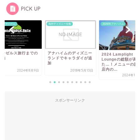
PICK UP
ディズニー全般
2024/09 アナハイム
2017/03 ウォルトディズニーワー
(WDW)
ナハイムのディズニー
2017.03 WDW 5日
2024 Lamplight
ンドでキャラダイが追
リウッドスタジオ
Loungeの総額が高すぎ
Fantasmic!をFastP.
た…！メニューの詳細や
店内の...
2018年5月13日
2017年5
2024年11月12日
スポンサーリンク