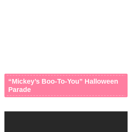
“Mickey’s Boo-To-You” Halloween
Parade