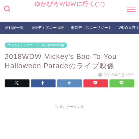
ゆかぴろWDWに行く(∵)
旅行記一覧
海外ディズニー情報
東京ディズニーリゾート
WDW直営
ウォルトディズニーワールド(WDW)情報
2018WDW Mickey's Boo-To-You
Halloween Paradeのライブ映像
2018年9月10日
スポンサーリンク