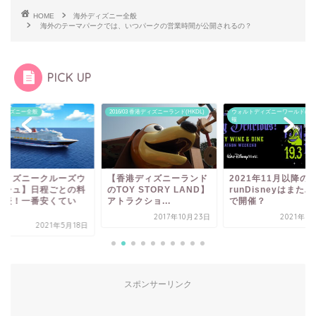
HOME
海外ディズニー全般
海外のテーマパークでは、いつパークの営業時間が公開されるの？
PICK UP
ディズニー全般
2016/03 香港ディズニーランド(HKDL)
ウォルトディズニーワールド(WD
報
ディズニークルーズウ
【香港ディズニーランド
2021年11月以降の
ッシュ】日程ごとの料
のTOY STORY LAND】
runDisneyはまた
発表！一番安くてい
アトラクショ...
で開催？
.
2017年10月23日
2021年7
2021年5月18日
スポンサーリンク