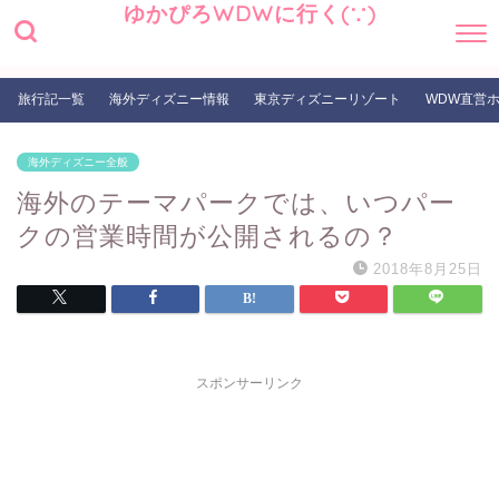
ゆかぴろWDWに行く(∵)
旅行記一覧
海外ディズニー情報
東京ディズニーリゾート
WDW直営
海外ディズニー全般
海外のテーマパークでは、いつパー
クの営業時間が公開されるの？
2018年8月25日
スポンサーリンク