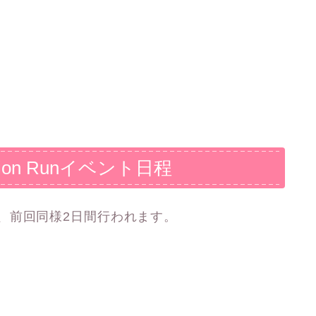
iration Runイベント日程
on Runは、前回同様2日間行われます。