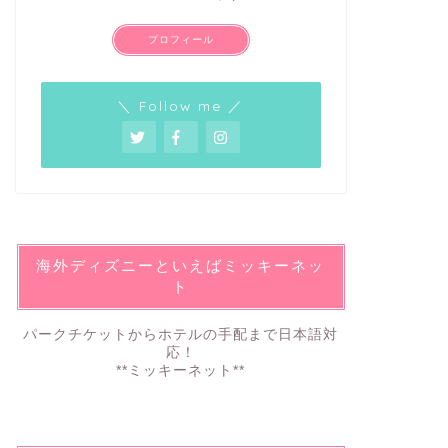
プロフィール
＼ Follow me ／
海外ディズニーといえばミッキーネッ
ト
パークチケットからホテルの手配まで日本語対
応！
**ミッキーネット**