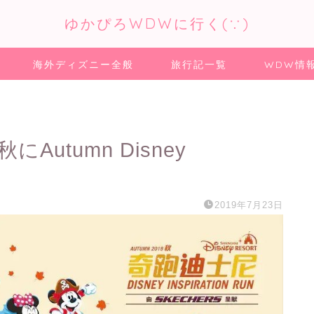
ゆかぴろWDWに行く(∵)
海外ディズニー全般
旅行記一覧
WDW情
Autumn Disney
2019年7月23日