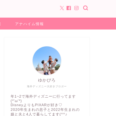
報
アナハイム情報
ゆかぴろ
海外ディズニー大好きブロガー
年1~2で海外ディズニーに行ってます
(*'ω'*)
DisneyよりもPIXARが好き♡
2020年生まれの息子と2022年生まれの
娘と夫と4人で暮らしてます(^^♪