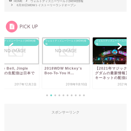
HOME
ウォルトディズニーワールド(WDW)情報
6月30日WDWトイストーリーランドオープン
PICK UP
ルトディズニーワールド(WDW)情
ウォルトディズニーワールド(WDW)情
ウォルトディズニーワールド(WD
報
報
gle Bell, Jingle
2018WDW Mickey's
【2021年マジック
AM!の生配信は日本で
Boo-To-You H...
グダムの最新情報】
.
キーネットの配信内容.
2017年12月2日
2018年9月10日
2021年5
スポンサーリンク