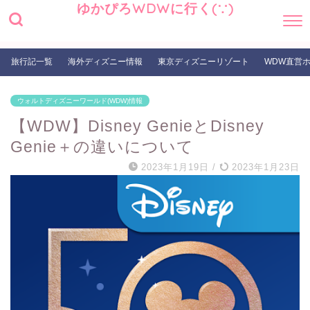
ゆかぴろWDWに行く(∵)
旅行記一覧
海外ディズニー情報
東京ディズニーリゾート
WDW直営
ウォルトディズニーワールド(WDW)情報
【WDW】Disney GenieとDisney
Genie＋の違いについて
2023年1月19日
/
2023年1月23日