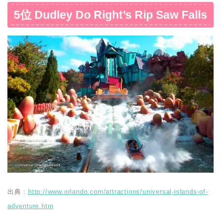
5位 Dudley Do Right’s Rip Saw Falls
出典 :
http://www.orlando.com/attractions/universal-islands-of-
adventure.htm