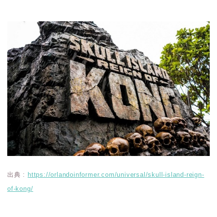
出典 :
https://orlandoinformer.com/universal/skull-island-reign-
of-kong/