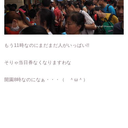
もう11時なのにまだまだ人がいっぱい!!
そりゃ当日券なくなりますわな
開園8時なのになぁ・・・（ ＾ω＾）