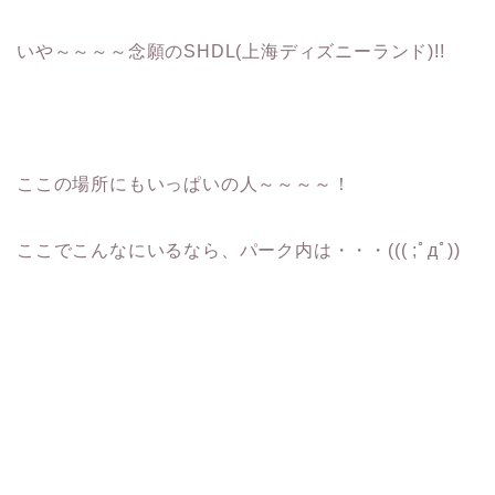
いや～～～～念願のSHDL(上海ディズニーランド)!!
ここの場所にもいっぱいの人～～～～！
ここでこんなにいるなら、パーク内は・・・((( ;ﾟдﾟ))