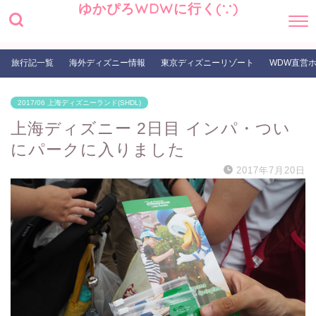
ゆかぴろWDWに行く(∵)
旅行記一覧
海外ディズニー情報
東京ディズニーリゾート
WDW直営
2017/06 上海ディズニーランド(SHDL)
上海ディズニー 2日目 インパ・つい
にパークに入りました
2017年7月20日