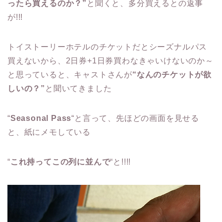
ったら買えるのか？”
と聞くと、多分買えるとの返事
が!!!
トイストーリーホテルのチケットだとシーズナルパス
買えないから、2日券+1日券買わなきゃいけないのか～
と思っていると、キャストさんが
“なんのチケットが欲
しいの？”
と聞いてきました
“
Seasonal Pass
“と言って、先ほどの画面を見せる
と、紙にメモしている
“
これ持ってこの列に並んで
“と!!!!