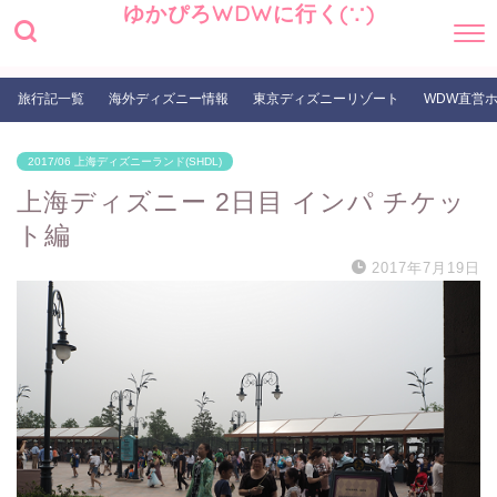
ゆかぴろWDWに行く(∵)
旅行記一覧
海外ディズニー情報
東京ディズニーリゾート
WDW直営
2017/06 上海ディズニーランド(SHDL)
上海ディズニー 2日目 インパ チケッ
ト編
2017年7月19日