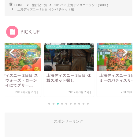
HOME
旅行記一覧
2017/06 上海ディズニーランド(SHDL)
上海ディズニー 2日目 インパ チケット編
PICK UP
7/06 上海ディズニーランド(SHDL)
2017/06 上海ディズニーランド(SHDL)
2017/06 上海ディズニーランド(SH
海ディズニー 2日目 ス
上海ディズニー 3日目 休
上海ディズニー 3日目
ー・ウォーズ・ローン
憩スポット探し
ミーのパティスリー
ベイにてグリー...
2017年7月27日
2017年8月23日
2017年8
スポンサーリンク