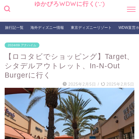
ゆかぴろWDWに行く(∵)
旅行記一覧
海外ディズニー情報
東京ディズニーリゾート
WDW直営
2024/09 アナハイム
【ロコタビでショッピング】Target、
シタデルアウトレット、In-N-Out
Burgerに行く
2025年2月5日
/
2025年2月5日