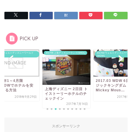
PICK UP
7/06 上海ディズニーランド(SHDL)
2017/03 ウォルトディズニーワールド
2019/01 ウォルトディズニーワー
(WDW)
(WDW)
2017.03 WDW 6日目 マ
WDWに国際電話し
ジックキングダム Meet
約内容を変更する
海ディズニー 2日目 ト
Mickey Mous...
ストーリーホテルのチ
2017年5月30日
2018年10
ックイン
2017年7月14日
スポンサーリンク