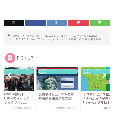
HOME
旅行記一覧
2019/01 ウォルトディズニーワールド(WDW)
【2019.01】Uberでアナハイムからロサンゼルス空港までの移動手段と料金
PICK UP
19/01 ウォルトディズニーワールド
2019/01 ウォルトディズニーワールド
2019/01 ウォルトディズニーワー
W)
(WDW)
(WDW)
CA＆WDW旅行】
以前取得したESTAの有
【ロサンゼルス空港
AZA INNのキャラク
効期限を確認する方法
(LAX)からの移動手
ブレックファス...
FlyAwayで移動す...
2019年2月19日
2018年12月17日
2018年