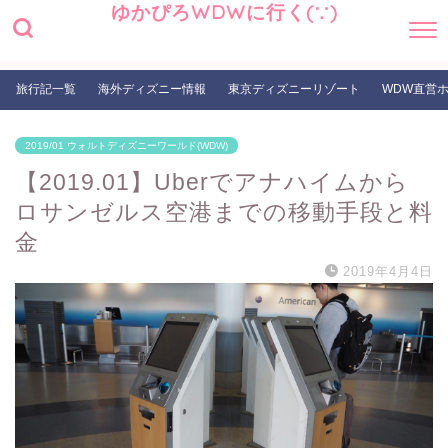
ゆかぴろWDWに行く(∵)
旅行記一覧
海外ディズニー情報
東京ディズニーリゾート
WDW直営
2019/01 ウォルトディズニーワールド(WDW)
【2019.01】Uberでアナハイムから
ロサンゼルス空港までの移動手段と料
金
2019年4月4日