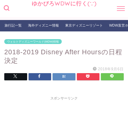
ゆかぴろWDWに行く(∵)
旅行記一覧
海外ディズニー情報
東京ディズニーリゾート
WDW直営
ウォルトディズニーワールド(WDW)情報
2018-2019 Disney After Hoursの日程
決定
2018年9月6日
スポンサーリンク