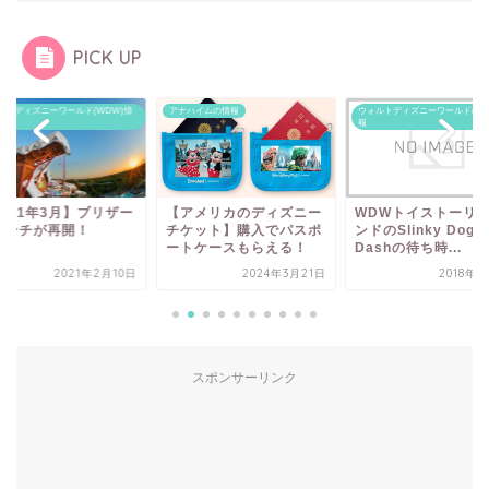
PICK UP
ルトディズニーワールド(WDW)情
アナハイムの情報
ウォルトディズニーワールド(WD
報
2021年3月】ブリザー
【アメリカのディズニー
WDWトイストーリ
ビーチが再開！
チケット】購入でパスポ
ンドのSlinky Dog
ートケースもらえる！
Dashの待ち時...
2021年2月10日
2024年3月21日
2018年7
スポンサーリンク