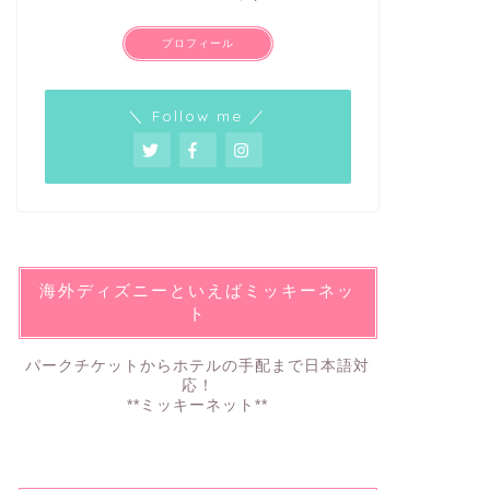
プロフィール
＼ Follow me ／
海外ディズニーといえばミッキーネッ
ト
パークチケットからホテルの手配まで日本語対
応！
**ミッキーネット**