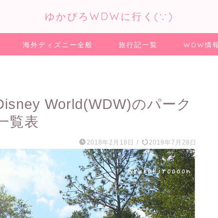
ゆかぴろWDWに行く(∵)
海外ディズニー全般
旅行記一覧
WDW情
isney World(WDW)のパーク
一覧表
2018年2月18日
/
2019年7月28日