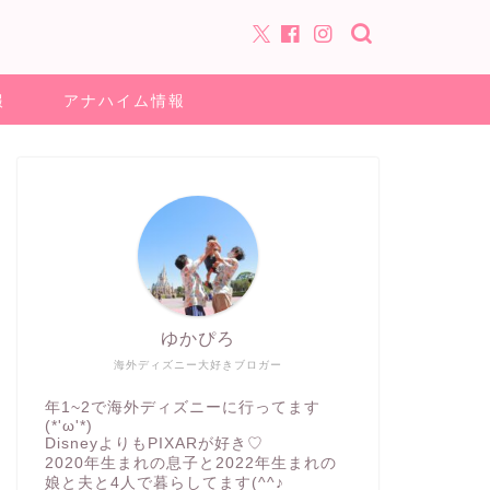
報
アナハイム情報
ゆかぴろ
海外ディズニー大好きブロガー
年1~2で海外ディズニーに行ってます
(*'ω'*)
DisneyよりもPIXARが好き♡
2020年生まれの息子と2022年生まれの
娘と夫と4人で暮らしてます(^^♪