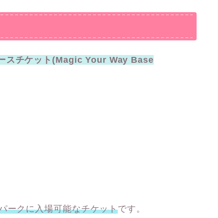
ット(Magic Your Way Base
1パークに入場可能なチケット
です。