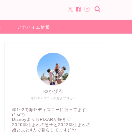
報
アナハイム情報
ゆかぴろ
海外ディズニー大好きブロガー
年1~2で海外ディズニーに行ってます
(*'ω'*)
DisneyよりもPIXARが好き♡
2020年生まれの息子と2022年生まれの
娘と夫と4人で暮らしてます(^^♪