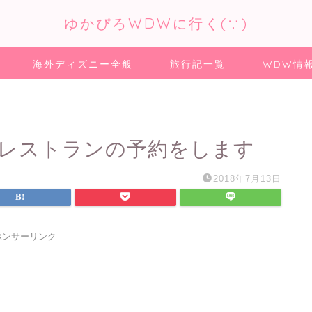
ゆかぴろWDWに行く(∵)
海外ディズニー全般
旅行記一覧
WDW情
でレストランの予約をします
2018年7月13日
ポンサーリンク