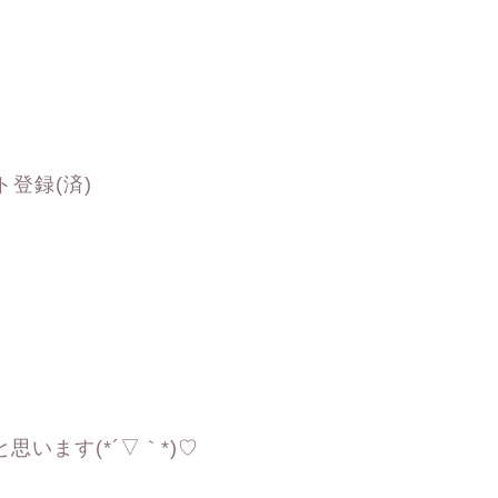
ント登録(済)
思います(*´▽｀*)♡