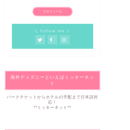
プロフィール
＼ Follow me ／
海外ディズニーといえばミッキーネッ
ト
パークチケットからホテルの手配まで日本語対
応！
**ミッキーネット**