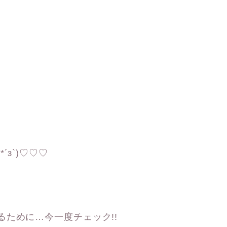
з`)♡♡♡
ために…今一度チェック!!