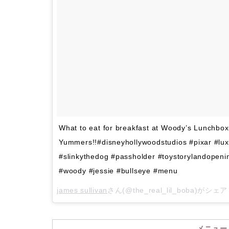
What to eat for breakfast at Woody’s Lunchbox
Yummers!!#disneyhollywoodstudios #pixar #luxo
#slinkythedog #passholder #toystorylandopen
#woody #jessie #bullseye #menu
james sullivan
さん(@the_real_lil_boba)がシ
メニュー