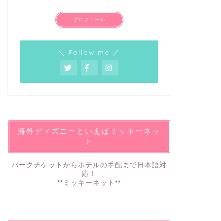
プロフィール
＼ Follow me ／
海外ディズニーといえばミッキーネッ
ト
パークチケットからホテルの手配まで日本語対
応！
**ミッキーネット**