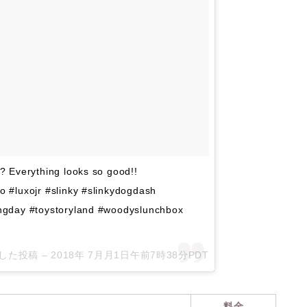
? Everything looks so good!!
 #luxojr #slinky #slinkydogdash
ingday #toystoryland #woodyslunchbox
ェアした投稿 –
2018年 7月月1日午前7時38分PDT
料金