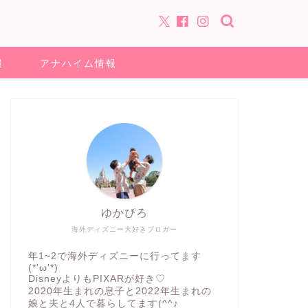
報
アナハイム情報
ゆかぴろ
海外ディズニー大好きブロガー
年1~2で海外ディズニーに行ってます
(*'ω'*)
DisneyよりもPIXARが好き♡
2020年生まれの息子と2022年生まれの
娘と夫と4人で暮らしてます(^^♪