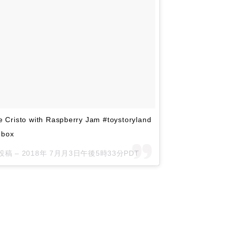
e Cristo with Raspberry Jam #toystoryland
hbox
投稿 –
2018年 7月月3日午後5時33分PDT