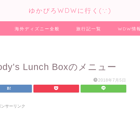
ゆかぴろWDWに行く(∵)
海外ディズニー全般
旅行記一覧
WDW情
ody's Lunch Boxのメニュー
2018年7月5日
ポンサーリンク