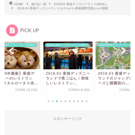
HOME
旅行記一覧
2018/03 香港ディズニーランド(HKDL)
2018.03 香港ディズニーランドホテルから香港国際空港からの帰国
PICK UP
8/03 香港ディズニーランド(HKDL)
2018/03 香港ディズニーランド(HKDL)
2018/03 香港ディズニーランド(HK
2019年最新】香港デ
2018.03 香港ディズニー
2018.03 香港ディ
ズニーのレストラン
ランドで夜ごはん！美味
ランドのジャングル
リスタルロータス含...
しいレストラン...
ーズと開園前の...
2018年1月29日
2018年4月18日
2018年4
スポンサーリンク