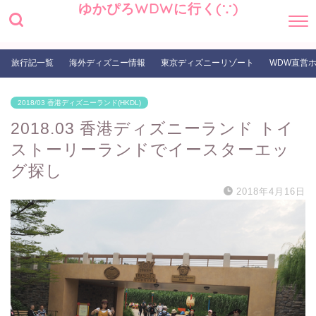
ゆかぴろWDWに行く(∵)
旅行記一覧
海外ディズニー情報
東京ディズニーリゾート
WDW直営
2018/03 香港ディズニーランド(HKDL)
2018.03 香港ディズニーランド トイ
ストーリーランドでイースターエッ
グ探し
2018年4月16日