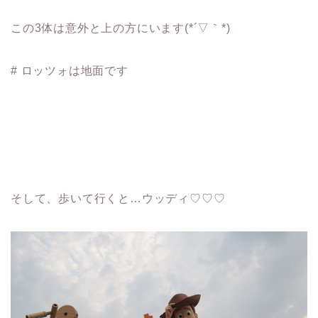
この3体は意外と上の方にいます(*´▽｀*)
# ロッツォは地面です
そして、歩いて行くと…ウッディ♡♡♡