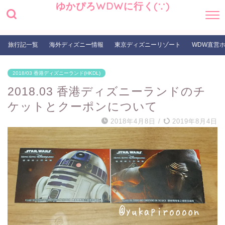
ゆかぴろWDWに行く(∵)
旅行記一覧
海外ディズニー情報
東京ディズニーリゾート
WDW直営
2018/03 香港ディズニーランド(HKDL)
2018.03 香港ディズニーランドのチ
ケットとクーポンについて
2018年4月8日
/
2019年8月4日