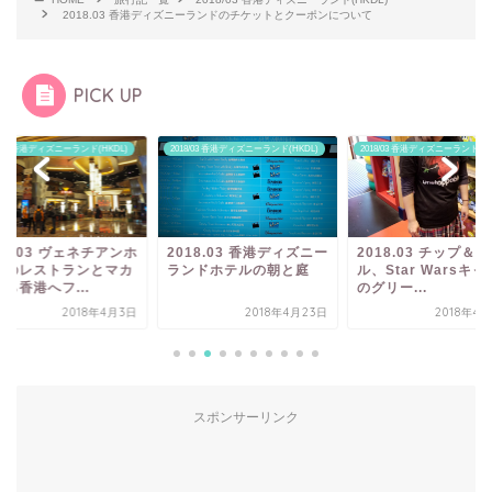
2018.03 香港ディズニーランドのチケットとクーポンについて
PICK UP
8/03 香港ディズニーランド(HKDL)
2018/03 香港ディズニーランド(HKDL)
2018/03 香港ディズニーランド(HK
18.03 ヴェネチアンホ
2018.03 香港ディズニー
2018.03 チップ＆
ルのレストランとマカ
ランドホテルの朝と庭
ル、Star Warsキ
ら香港へフ...
のグリー...
2018年4月3日
2018年4月23日
2018年4
スポンサーリンク