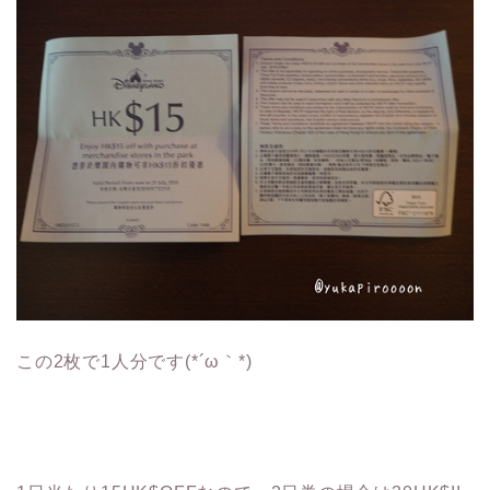
この2枚で1人分です(*´ω｀*)