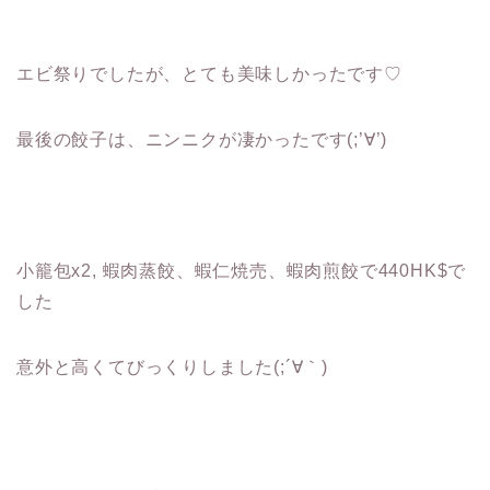
エビ祭りでしたが、とても美味しかったです♡
最後の餃子は、ニンニクが凄かったです(;’∀’)
小籠包x2, 蝦肉蒸餃、蝦仁焼売、蝦肉煎餃で440HK$で
した
意外と高くてびっくりしました(;´∀｀)