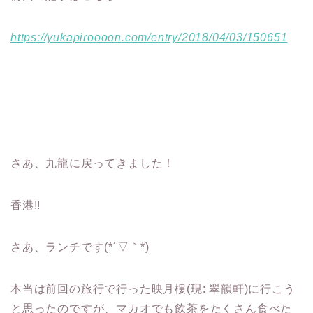
https://yukapiroooon.com/entry/2018/04/03/150651
さあ、九龍に戻ってきました！
香港!!
さあ、ランチです(*´▽｀*)
本当は前回の旅行で行った映月樓(現: 翠韻軒)に行こう
と思ったのですが、マカオでも飲茶をたくさん食べた