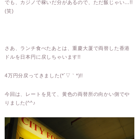
でも、カジノで稼いだ分があるので、ただ飯じゃい…!!
(笑)
さあ、ランチ食べたあとは、重慶大厦で両替した香港
ドルを日本円に戻しちゃいます!!
4万円分戻ってきました(*´▽｀*)!!
今回は、レートを見て、黄色の両替所の向かい側でや
りました(^^♪