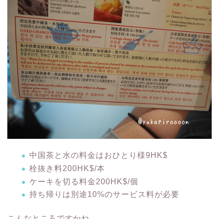
中国茶と水の料金はおひとり様9HK$
栓抜き料200HK$/本
ケーキを切る料金200HK$/個
持ち帰りは別途10%のサービス料が必要
こんなところですかね