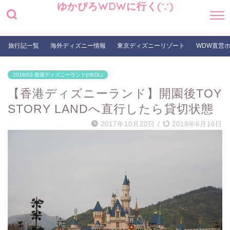
ゆかぴろWDWに行く(∵)
旅行記一覧
海外ディズニー情報
東京ディズニーリゾート
WDW直営
2016/03 香港ディズニーランド(HKDL)
【香港ディズニーランド】開園後TOY
STORY LANDへ直行したら貸切状態
2017年10月20日
/
2019年6月16日