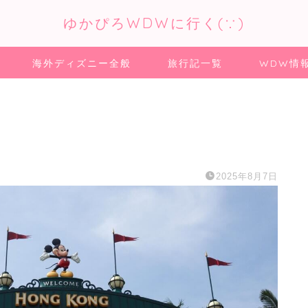
ゆかぴろWDWに行く(∵)
海外ディズニー全般
旅行記一覧
WDW情
！
2025年8月7日