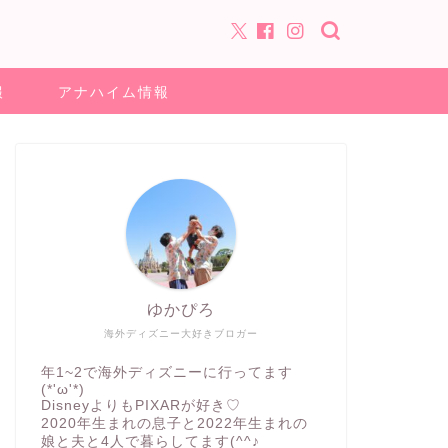
報
アナハイム情報
ゆかぴろ
海外ディズニー大好きブロガー
年1~2で海外ディズニーに行ってます
(*'ω'*)
DisneyよりもPIXARが好き♡
2020年生まれの息子と2022年生まれの
娘と夫と4人で暮らしてます(^^♪