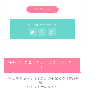
プロフィール
＼ Follow me ／
海外ディズニーといえばミッキーネッ
ト
パークチケットからホテルの手配まで日本語対
応！
**ミッキーネット**