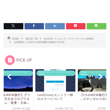
HOME
旅行記一覧
2019/01 ウォルトディズニーワールド(WDW)
以前取得したESTAの有効期限を確認する方法
PICK UP
19/01 ウォルトディズニーワールド
2019/01 ウォルトディズニーワールド
2019/01 ウォルトディズニーワー
W)
(WDW)
(WDW)
CA＆WDW旅行】グリ
runDisneyエントリー時
【CA&WDW旅行】
ィス天文台でのプラネ
のエラーについて
→ロサンゼルス出発
リウム・夜景・天体...
2019年1月28日
2018年7月21日
2019年1