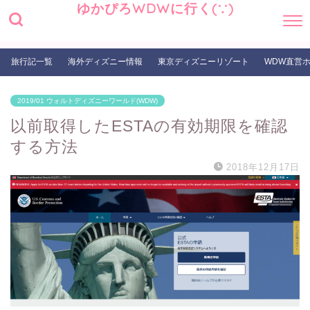
ゆかぴろWDWに行く(∵)
旅行記一覧
海外ディズニー情報
東京ディズニーリゾート
WDW直営
2019/01 ウォルトディズニーワールド(WDW)
以前取得したESTAの有効期限を確認
する方法
2018年12月17日