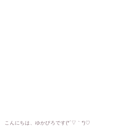
こんにちは、ゆかぴろです(*´▽｀*)♡