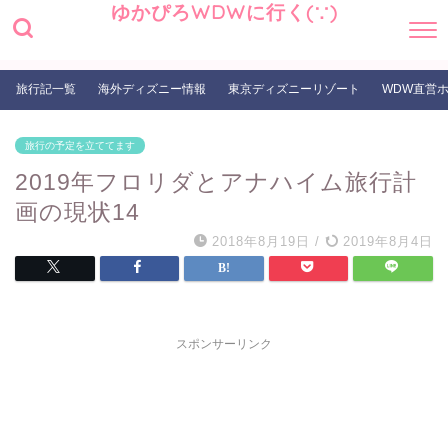
ゆかぴろWDWに行く(∵)
旅行記一覧
海外ディズニー情報
東京ディズニーリゾート
WDW直営
旅行の予定を立ててます
2019年フロリダとアナハイム旅行計
画の現状14
2018年8月19日
/
2019年8月4日
スポンサーリンク