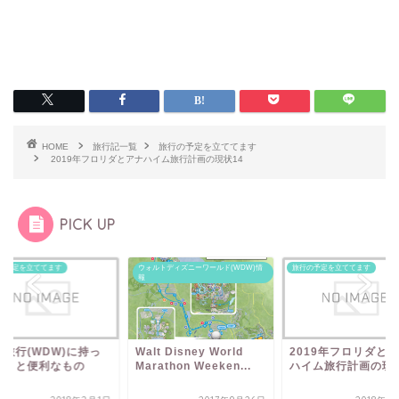
HOME
旅行記一覧
旅行の予定を立ててます
2019年フロリダとアナハイム旅行計画の現状14
PICK UP
の予定を立ててます
ウォルトディズニーワールド(WDW)情
旅行の予定を立ててます
報
外旅行(WDW)に持っ
Walt Disney World
2019年フロリダと
いくと便利なもの
Marathon Weeken...
ハイム旅行計画の現状