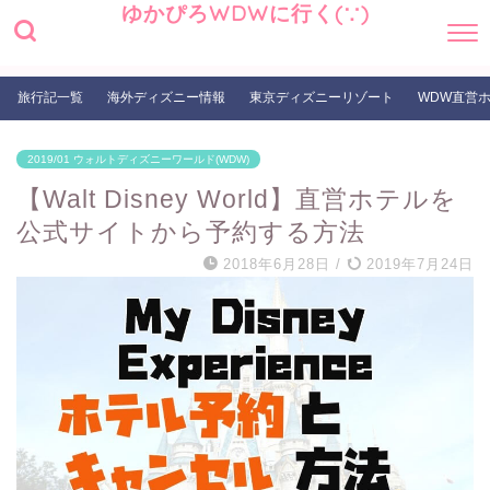
ゆかぴろWDWに行く(∵)
旅行記一覧
海外ディズニー情報
東京ディズニーリゾート
WDW直営
2019/01 ウォルトディズニーワールド(WDW)
【Walt Disney World】直営ホテルを
公式サイトから予約する方法
2018年6月28日
/
2019年7月24日