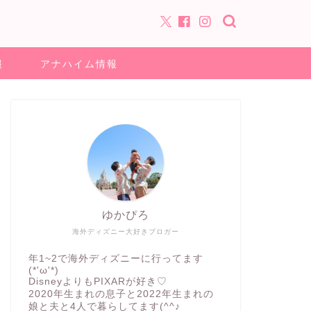
報
アナハイム情報
ゆかぴろ
海外ディズニー大好きブロガー
年1~2で海外ディズニーに行ってます
(*'ω'*)
DisneyよりもPIXARが好き♡
2020年生まれの息子と2022年生まれの
娘と夫と4人で暮らしてます(^^♪