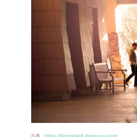
出典 :
https://disneyland.disney.go.com/