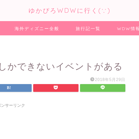
ゆかぴろWDWに行く(∵)
海外ディズニー全般
旅行記一覧
WDW情
しかできないイベントがある
2018年5月29日
ポンサーリンク