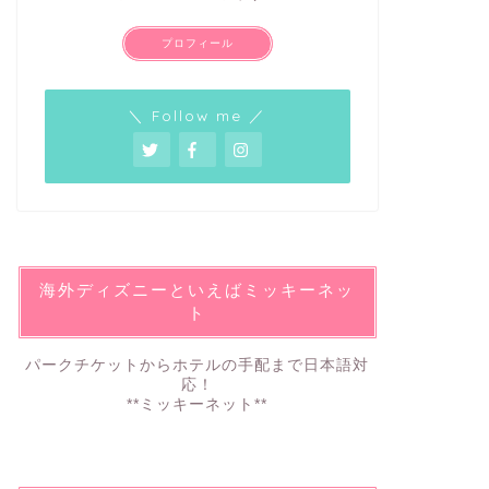
プロフィール
＼ Follow me ／
海外ディズニーといえばミッキーネッ
ト
パークチケットからホテルの手配まで日本語対
応！
**ミッキーネット**