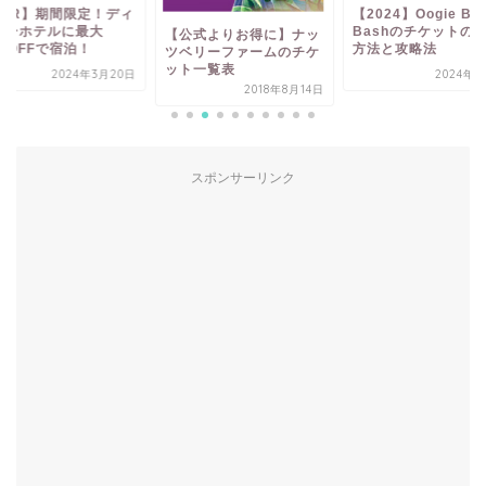
DLR】期間限定！ディ
【2024】Oogie Boo
ニーホテルに最大
Bashのチケットの
【公式よりお得に】ナッ
%OFFで宿泊！
方法と攻略法
ツベリーファームのチケ
ット一覧表
2024年3月20日
2024年9
2018年8月14日
スポンサーリンク