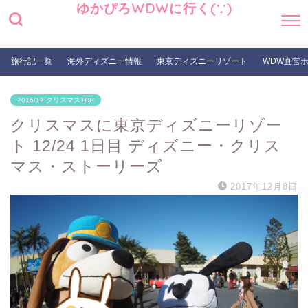
ゆかぴろWDWに行く(∵)
旅行記一覧
海外ディズニー情報
東京ディズニーリゾート
WDW直営
2016/12 クリスマスTDR
クリスマスに東京ディズニーリゾー
ト 12/24 1日目 ディズニー・クリス
マス・ストーリーズ
2017年12月8日