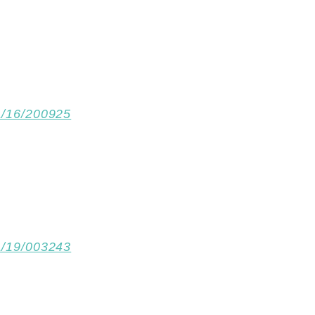
1/16/200925
1/19/003243