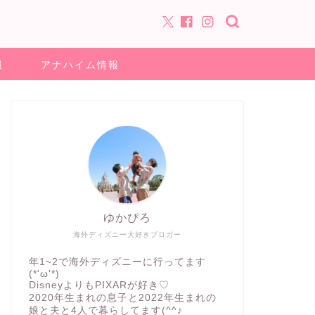
報
アナハイム情報
ゆかぴろ
海外ディズニー大好きブロガー
年1~2で海外ディズニーに行ってます
(*'ω'*)
DisneyよりもPIXARが好き♡
2020年生まれの息子と2022年生まれの
娘と夫と4人で暮らしてます(^^♪