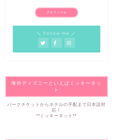
プロフィール
＼ Follow me ／
海外ディズニーといえばミッキーネッ
ト
パークチケットからホテルの手配まで日本語対
応！
**ミッキーネット**