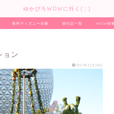
ゆかぴろWDWに行く(∵)
海外ディズニー全般
旅行記一覧
WDW情
ション
2017年11月19日